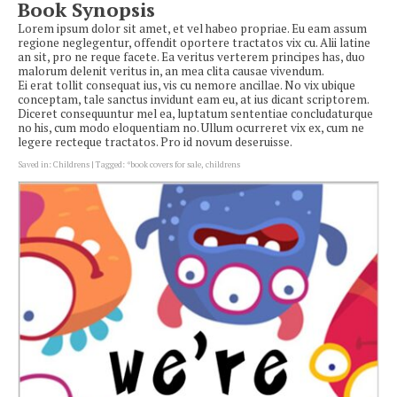
Book Synopsis
Lorem ipsum dolor sit amet, et vel habeo propriae. Eu eam assum
regione neglegentur, offendit oportere tractatos vix cu. Alii latine
an sit, pro ne reque facete. Ea veritus verterem principes has, duo
malorum delenit veritus in, an mea clita causae vivendum.
Ei erat tollit consequat ius, vis cu nemore ancillae. No vix ubique
conceptam, tale sanctus invidunt eam eu, at ius dicant scriptorem.
Diceret consequuntur mel ea, luptatum sententiae concludaturque
no his, cum modo eloquentiam no. Ullum ocurreret vix ex, cum ne
legere recteque tractatos. Pro id novum deseruisse.
Saved in:
Childrens
Tagged:
*book covers for sale
,
childrens